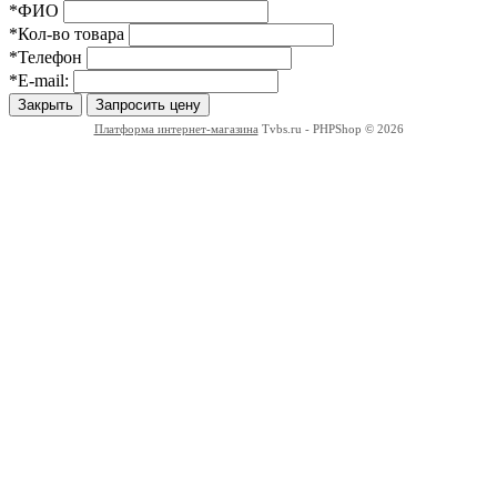
*ФИО
*Кол-во товара
*Телефон
*E-mail:
Закрыть
Запросить цену
Платформа интернет-магазина
Tvbs.ru - PHPShop © 2026