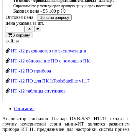
ТВБизнес - официальный представитель завода 'Планар'.
Спрашивайте у менеджеров лучшую цену и срок поставки!
Базовая цена -
55 100
p
ⓘ
Оптовая цена -
Цена по запросу
цена указана за шт.
В корзину
файлы
ИТ -12 руководство по эксплуатации
ИТ -12 обновление ПО с помощью ПК
ИТ -12 ПО прибора
ИТ -12 ПО для ПК ItToolsSatellite v1.17
ИТ -12 таблицы спутников
Описание
Анализатор сигналов Планар DVB-S/S2
ИТ-12
входит в
группу измерителей серии мини-ИТ, является развитием
прибора ИТ-11, предназначен для настройки систем приема