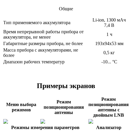
Общие
Li-ion, 1300 мАч
Тип применяемого аккумулятора
7,4 В
Время непрерывной работы прибора от
1 ч
аккумулятора, не менее
Габаритные размеры прибора, не более
193x94x53 мм
Масса прибора с аккумуляторами, не
0,5 кг
более
Диапазон рабочих температур
-10... °С
Примеры экранов
Режим
Режим
Меню выбора
позиционирования
позиционирования
режимов
антенны с
антенны
двойным LNB
Режимы измерения параметров
Анализатор