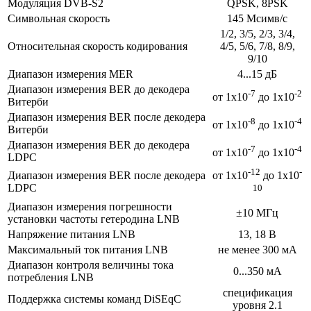
Модуляция DVB-S2
QPSK, 8PSK
Символьная скорость
145 Мсимв/с
1/2, 3/5, 2/3, 3/4,
Относительная скорость кодирования
4/5, 5/6, 7/8, 8/9,
9/10
Диапазон измерения MER
4...15 дБ
Диапазон измерения BER до декодера
-7
-2
от 1x10
до 1x10
Витерби
Диапазон измерения BER после декодера
-8
-4
от 1x10
до 1x10
Витерби
Диапазон измерения BER до декодера
-7
-4
от 1x10
до 1x10
LDPC
-12
-
Диапазон измерения BER после декодера
от 1x10
до 1x10
LDPC
10
Диапазон измерения погрешности
±10 МГц
установки частоты гетеродина LNB
Напряжение питания LNB
13, 18 В
Максимальный ток питания LNB
не менее 300 мА
Диапазон контроля величины тока
0...350 мА
потребления LNB
спецификация
Поддержка системы команд DiSEqC
уровня 2.1