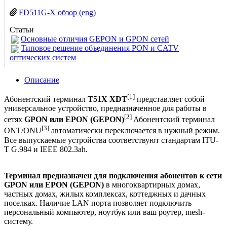
FD511G-X обзор (eng)
Статьи
Основные отличия GEPON и GPON сетей
Типовое решение объединения PON и CATV
оптических систем
Описание
[1]
Абонентский терминал
T51X XDT
представляет собой
универсальное устройство, предназначенное для работы в
[2]
сетях
GPON
или EPON (GEPON)
Абонентский терминал
[3]
ONT/ONU
автоматически переключается в нужный режим.
Все выпускаемые устройства соответствуют стандартам ITU-
T G.984 и IEEE 802.3ah.
Терминал предназначен для подключения абонентов к сети
GPON или EPON (GEPON)
в многоквартирных домах,
частных домах, жилых комплексах, коттеджных и дачных
поселках. Наличие LAN порта позволяет подключить
персональный компьютер, ноутбук или ваш роутер, mesh-
систему.