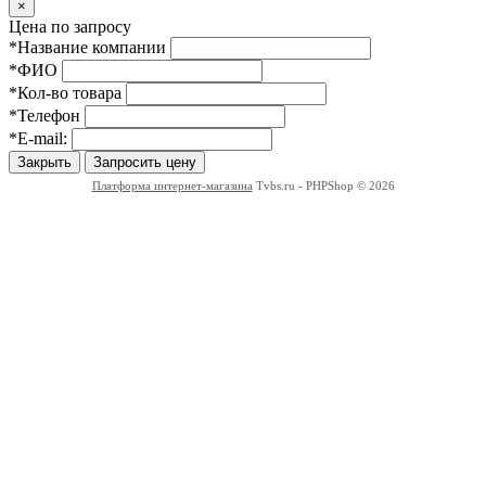
Close
×
Цена по запросу
*Название компании
*ФИО
*Кол-во товара
*Телефон
*E-mail:
Закрыть
Запросить цену
Платформа интернет-магазина
Tvbs.ru - PHPShop © 2026