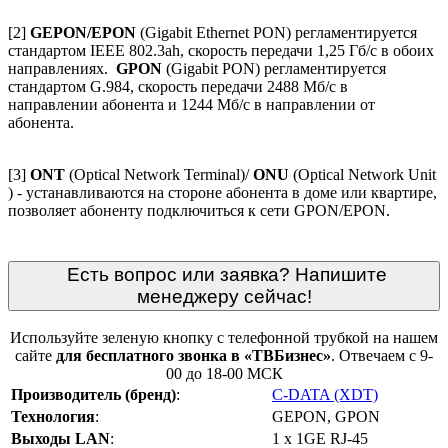
[2]
GEPON/EPON
(Gigabit Ethernet PON) регламентируется
стандартом IEEE 802.3ah, скорость передачи 1,25 Гб/с в обоих
направлениях.
GPON
(Gigabit PON) регламентируется
стандартом G.984, скорость передачи 2488 Мб/с в
направлении абонента и 1244 Мб/с в направлении от
абонента.
[3]
ONT
(
Optical Network Terminal)/
ONU
(Optical Network Unit
) - устанавливаются на стороне абонента
в доме или квартире
,
позволяет абоненту подключиться к сети GPON/EPON.
Есть вопрос или заявка? Напишите
менеджеру сейчас!
Используйте зеленую кнопку с телефонной трубкой на нашем
сайте
для бесплатного звонка в «ТВБизнес»
. Отвечаем с 9-
00 до 18-00 МСК
Производитель (бренд)
:
C-DATA (XDT)
Технология
:
GEPON, GPON
Выходы LAN
:
1 x 1GE RJ-45