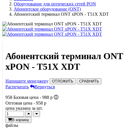
Оборудование для оптических сетей PON
Абонентское оборудование (ONT)
Абонентский терминал ONT xPON - T51X XDT
Абонентский терминал ONT
xPON - T51X XDT
Напишите менеджеру
ОТЛОЖИТЬ
СРАВНИТЬ
Распечатать
Вернуться
958
Базовая цена -
988
p
ⓘ
Оптовая цена -
958
p
цена указана за шт.
В корзину
файлы