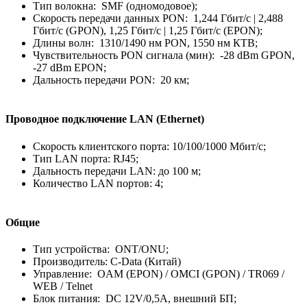
Тип волокна: SMF (одномодовое);
Скорость передачи данных PON: 1,244 Гбит/с | 2,488
Гбит/с (GPON), 1,25 Гбит/с | 1,25 Гбит/с (EPON);
Длины волн: 1310/1490 нм PON, 1550 нм КТВ;
Чувствительность PON сигнала (мин): -28 dBm GPON,
-27 dBm EPON;
Дальность передачи PON: 20 км;
Проводное подключение LAN (Ethernet)
Скорость клиентского порта: 10/100/1000 Мбит/с;
Тип LAN порта: RJ45;
Дальность передачи LAN: до 100 м;
Количество LAN портов: 4;
Общие
Тип устройства: ONT/ONU;
Производитель: C-Data (Китай)
Управление: OAM (EPON) / OMCI (GPON) / TR069 /
WEB / Telnet
Блок питания: DC 12V/0,5A, внешний БП;