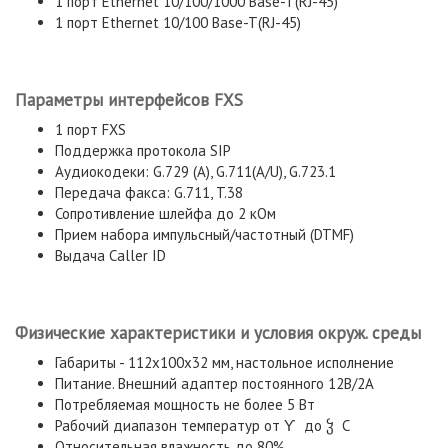
1 порт Ethernet 10/100/1000 Base-T(RJ-45)
1 порт Ethernet 10/100 Base-T(RJ-45)
Параметры интерфейсов FXS
1 порт FXS
Поддержка протокола SIP
Аудиокодеки: G.729 (A), G.711(A/U), G.723.1
Передача факса: G.711, T.38
Сопротивление шлейфа до 2 кОм
Прием набора импульсный/частотный (DTMF)
Выдача Caller ID
Физические характеристики и условия окруж. среды
Габариты - 112x100x32 мм, настольное исполнение
Питание. Внешний адаптер постоянного 12В/2А
Потребляемая мощность не более 5 Вт
Рабочий диапазон температур от Ƴ до ჴ С
Относительная влажность до 80%