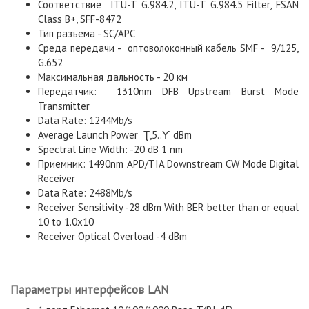
Соответствие ITU-T G.984.2, ITU-T G.984.5 Filter, FSAN
Class B+, SFF-8472
Тип разъема - SC/APC
Среда передачи - оптоволоконный кабель SMF - 9/125,
G.652
Максимальная дальность - 20 км
Передатчик: 1310nm DFB Upstream Burst Mode
Transmitter
Data Rate: 1244Mb/s
Average Launch Power Ʈ,5..Ƴ dBm
Spectral Line Width: -20 dB 1 nm
Приемник: 1490nm APD/TIA Downstream CW Mode Digital
Receiver
Data Rate: 2488Mb/s
Receiver Sensitivity -28 dBm With BER better than or equal
10 to 1.0x10
Receiver Optical Overload -4 dBm
Параметры интерфейсов LAN