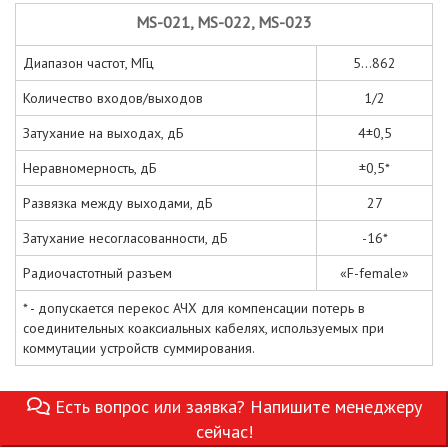
MS-021, MS-022, MS-023
Диапазон частот, МГц
5...862
Количество входов/выходов
1/2
Затухание на выходах, дБ
4±0,5
Неравномерность, дБ
±0,5*
Развязка между выходами, дБ
27
Затухание несогласованности, дБ
-16*
Радиочастотный разъем
«F-female»
* - допускается перекос АЧХ для компенсации потерь в
соединительных коаксиальных кабелях, используемых при
коммутации устройств суммирования.
Есть вопрос или заявка? Напишите менеджеру
сейчас!