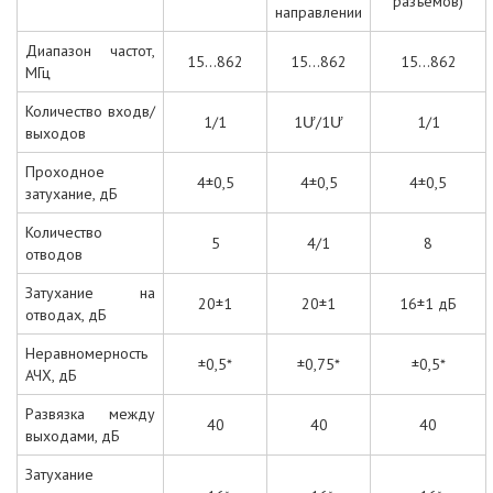
разъемов)
направлении
Диапазон частот,
15...862
15...862
15...862
МГц
Количество входв/
1/1
1Ư/1Ư
1/1
выходов
Проходное
4±0,5
4±0,5
4±0,5
затухание, дБ
Количество
5
4/1
8
отводов
Затухание на
20±1
20±1
16±1 дБ
отводах, дБ
Неравномерность
±0,5*
±0,75*
±0,5*
АЧХ, дБ
Развязка между
40
40
40
выходами, дБ
Затухание