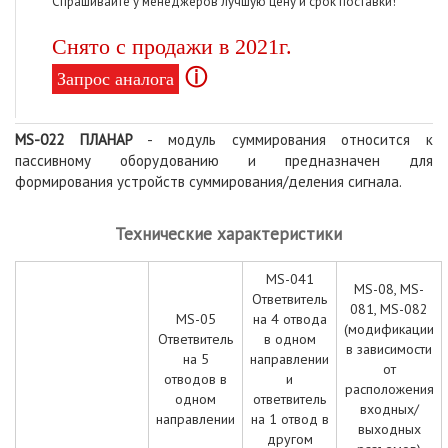
Спрашивайте у менеджеров лучшую цену и срок поставки!
Снято с продажи в 2021г.
ⓘ
Запрос аналога
MS-022 ПЛАНАР
- модуль суммирования относится к
пассивному оборудованию и предназначен для
формирования устройств суммирования/деления сигнала.
Технические характеристики
MS-041
MS-08, MS-
Ответвитель
081, MS-082
MS-05
на 4 отвода
(модификации
Ответвитель
в одном
в зависимости
на 5
направлении
от
отводов в
и
расположения
одном
ответвитель
входных/
направлении
на 1 отвод в
выходных
другом